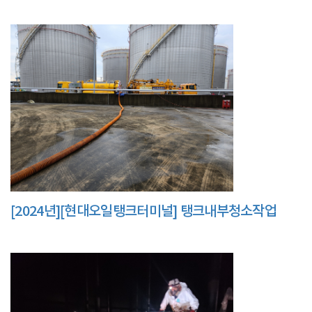
[2024년][현대오일탱크터미널] 탱크내부청소작업