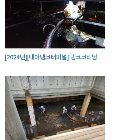
[2024년][대아탱크터미널] 탱크크리닝