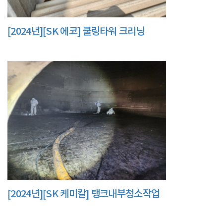
[2024년][SK 에코] 쿨링타워 크리닝
[2024년][SK 케미칼] 탱크내부청소작업