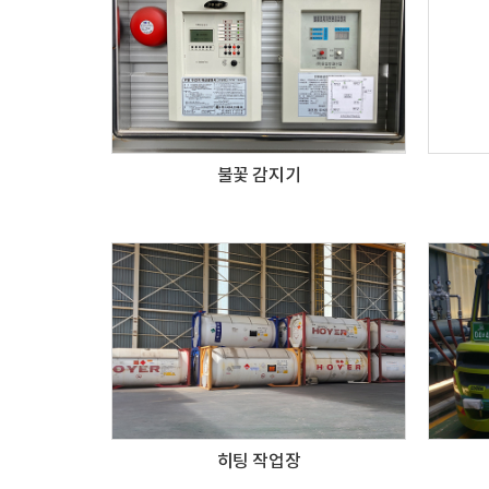
불꽃 감지기
히팅 작업장